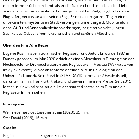
einem fernen südlichen Land, als er die Nachricht erhielt, dass die "Liebe
seines Lebens" sich von ihrem Freund getrennt hat. Aufgeregt eilt er zum
Flughafen, verpasste aber seinen Flug. Er muss den ganzen Tag in einer
unbekannten, mysteriösen Stadt verbringen, ohne Bargeld, Mobiltelefon,
ohne Wi-Fi und Annehmlichkeiten verbringen, begleitet von der jungen
Sashka aus Odesa, einem exzentrischen und schönen Mädchen.
Über den Film/die Regie
Eugene Koshin ist ein ukrainischer Regisseur und Autor. Er wurde 1987 in
Donezk geboren. Im Jahr 2020 erhielt er einen Abschluss in Filmregie an der
Hochschule für Drehbuchautoren und Regisseure in Moskau (Werkstatt von
Irakly Kvirikadze). Zuvor absolvierte er einen M.A. in Philologie an der
Universität Donezk. Sein Kurzfilm STAR DAVID nahm an 42 Festivals teil,
darunter Tallinn, Frankfurt, Krakau, und gewann mehrere Preise. Seit 2015
lebt er in Kiew und arbeitet als 1st assisstant director beim Film und als
Regisseur im Fernsehen
Filmografie
We’ll never get lost together again (2020), 35 min.
Star David (2016), 16 min.
Credits
Regie:
Eugene Koshin