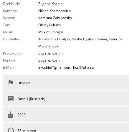
Drehbuch:
Eugene Koshin
Kamera:
Nikitia Khatsarevich
Schnitt:
Katerina Zabulonska
Ton:
Olexiy Leliukh
Musik:
Maxim Smogol
Darsteller:
Konstantin Temlyak, Sasha Bystrzhitskaya, Katerina
Molchanova
Produktion:
Eugene Koshin
Kontakt:
Eugene Koshin
E-Mail:
ekoshin@gmail.com; hcsf@aha.ru
Ukraine
OmdU (Russisch)
2020
35 Minuten