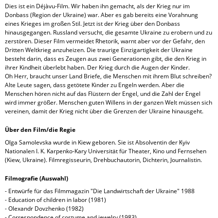
Dies ist ein Déjàvu-Film. Wir haben ihn gemacht, als der Krieg nur im
Donbass (Region der Ukraine) war. Aber es gab bereits eine Vorahnung
eines Krieges im großen Stil. Jetzt ist der Krieg über den Donbass
hinausgegangen. Russland versucht, die gesamte Ukraine zu erobern und zu
zerstören. Dieser Film vermeidet Rhetorik, warnt aber vor der Gefahr, den
Dritten Weltkrieg anzuheizen. Die traurige Einzigartigkeit der Ukraine
besteht darin, dass es Zeugen aus zwei Generationen gibt, die den Krieg in
ihrer Kindheit überlebt haben. Der Krieg durch die Augen der Kinder.
Oh Herr, braucht unser Land Briefe, die Menschen mit ihrem Blut schreiben?
Alte Leute sagen, dass getötete Kinder zu Engeln werden. Aber die
Menschen hören nicht auf das Flüstern der Engel, und die Zahl der Engel
wird immer größer. Menschen guten Willens in der ganzen Welt müssen sich
vereinen, damit der Krieg nicht über die Grenzen der Ukraine hinausgeht.
Über den Film/die Regie
Olga Samolevska wurde in Kiew geboren. Sie ist Absolventin der Кyiv
Nationalen I. K. Karpenko-Kary Universität für Theater, Kino und Fernsehen
(Kiew, Ukraine). Filmregisseurin, Drehbuchautorin, Dichterin, Journalistin.
Filmografie (Auswahl)
- Entwürfe für das Filmmagazin "Die Landwirtschaft der Ukraine" 1988
- Education of children in labor (1981)
- Olexandr Dovzhenko (1982)
- Correspondence of costume and jewelry (1983)