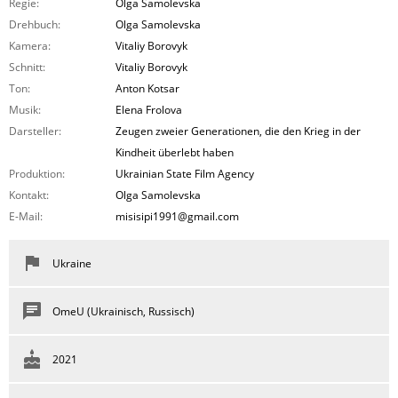
Regie:
Olga Samolevska
Drehbuch:
Olga Samolevska
Kamera:
Vitaliy Borovyk
Schnitt:
Vitaliy Borovyk
Ton:
Anton Kotsar
Musik:
Elena Frolova
Darsteller:
Zeugen zweier Generationen, die den Krieg in der
Kindheit überlebt haben
Produktion:
Ukrainian State Film Agency
Kontakt:
Olga Samolevska
E-Mail:
misisipi1991@gmail.com
Ukraine
OmeU (Ukrainisch, Russisch)
2021