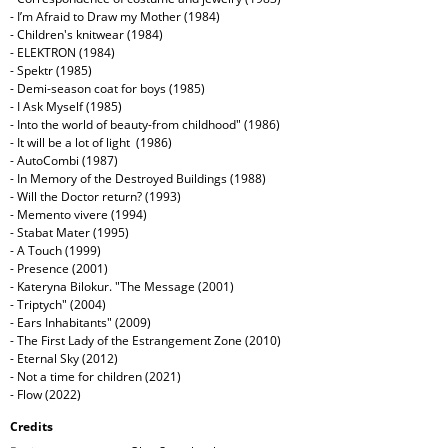
- I’m Afraid to Draw my Mother (1984)
- Children's knitwear (1984)
- ELEKTRON (1984)
- Spektr (1985)
- Demi-season coat for boys (1985)
- I Ask Myself (1985)
- Into the world of beauty-from childhood" (1986)
- It will be a lot of light (1986)
- AutoCombi (1987)
- In Memory of the Destroyed Buildings (1988)
- Will the Doctor return? (1993)
- Memento vivere (1994)
- Stabat Mater (1995)
- A Touch (1999)
- Presence (2001)
- Kateryna Bilokur. "The Message (2001)
- Triptych" (2004)
- Ears Inhabitants" (2009)
- The First Lady of the Estrangement Zone (2010)
- Eternal Sky (2012)
- Not a time for children (2021)
- Flow (2022)
Credits