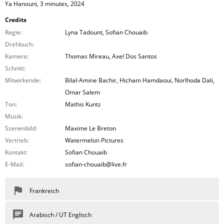
Ya Hanouni, 3 minutes, 2024
Credits
Regie:
Lyna Tadount, Sofian Chouaib
Drehbuch:
Kamera:
Thomas Mireau, Axel Dos Santos
Schnitt:
Mitwirkende:
Bilal-Amine Bachir, Hicham Hamdaoui, Norlhoda Dali,
Omar Salem
Ton:
Mathis Kuntz
Musik:
Szenenbild:
Maxime Le Breton
Vertrieb:
Watermelon Pictures
Kontakt:
Sofian Chouaib
E-Mail:
sofian-chouaib@live.fr
Frankreich
Arabisch / UT Englisch