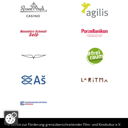
© Verein zur Förderung grenzüberschreitender Film- und Kinokultur e.V.