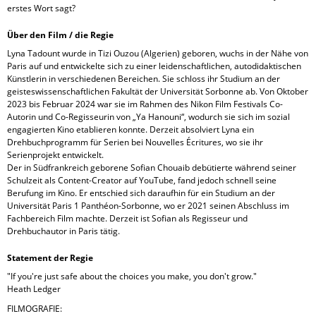
erstes Wort sagt?
Über den Film / die Regie
Lyna Tadount wurde in Tizi Ouzou (Algerien) geboren, wuchs in der Nähe von
Paris auf und entwickelte sich zu einer leidenschaftlichen, autodidaktischen
Künstlerin in verschiedenen Bereichen. Sie schloss ihr Studium an der
geisteswissenschaftlichen Fakultät der Universität Sorbonne ab. Von Oktober
2023 bis Februar 2024 war sie im Rahmen des Nikon Film Festivals Co-
Autorin und Co-Regisseurin von „Ya Hanouni“, wodurch sie sich im sozial
engagierten Kino etablieren konnte. Derzeit absolviert Lyna ein
Drehbuchprogramm für Serien bei Nouvelles Écritures, wo sie ihr
Serienprojekt entwickelt.
Der in Südfrankreich geborene Sofian Chouaib debütierte während seiner
Schulzeit als Content-Creator auf YouTube, fand jedoch schnell seine
Berufung im Kino. Er entschied sich daraufhin für ein Studium an der
Universität Paris 1 Panthéon-Sorbonne, wo er 2021 seinen Abschluss im
Fachbereich Film machte. Derzeit ist Sofian als Regisseur und
Drehbuchautor in Paris tätig.
Statement der Regie
"If you're just safe about the choices you make, you don't grow."
Heath Ledger
FILMOGRAFIE: