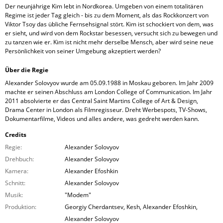
Der neunjährige Kim lebt in Nordkorea. Umgeben von einem totalitären
Regime ist jeder Tag gleich - bis zu dem Moment, als das Rockkonzert von
Viktor Tsoy das übliche Fernsehsignal stört. Kim ist schockiert von dem, was
er sieht, und wird von dem Rockstar besessen, versucht sich zu bewegen und
zu tanzen wie er. Kim ist nicht mehr derselbe Mensch, aber wird seine neue
Persönlichkeit von seiner Umgebung akzeptiert werden?
Über die Regie
Alexander Solovyov wurde am 05.09.1988 in Moskau geboren. Im Jahr 2009
machte er seinen Abschluss am London College of Communication. Im Jahr
2011 absolvierte er das Central Saint Martins College of Art & Design,
Drama Center in London als Filmregisseur. Dreht Werbespots, TV-Shows,
Dokumentarfilme, Videos und alles andere, was gedreht werden kann.
Credits
Regie:
Alexander Solovyov
Drehbuch:
Alexander Solovyov
Kamera:
Alexander Efoshkin
Schnitt:
Alexander Solovyov
Musik:
"Modem"
Produktion:
Georgiy Cherdantsev, Kesh, Alexander Efoshkin,
Alexander Solovyov