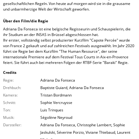
gesellschaftlichen Regeln. Von heute auf morgen wird sie in die grausame
und unbarmherzige Welt der Wirtschaft geworfen.
Über den Film/die Regie
Adriana Da Fonseca ist eine belgische Regisseurin und Schauspielerin, die
ihr Studium an der INSAS in Brüssel abgeschlossen hat.
Ihr erster, vollständig selbst produzierter Kurzfilm "Capote Percée" wurde
von France 2 gekauft und auf zahlreichen Festivals ausgewählt. Im Jahr 2020
führt sie Regie bei dem Kurzfilm "The Human Resource", der seine
internationale Premiere auf dem Festival Tous Courts in Aix-en-Provence
feiert. Sie führt auch bei mehreren Folgen der RTBF-Serie "Baraki" Regie.
Credits
Regie:
Adriana Da Fonseca
Drehbuch:
Baptiste Guiard, Adriana Da Fonseca
Kamera:
Tristan Bordmann
Schnitt:
Sophie Vercruysse
Ton:
Luis Trinques
Musik:
Ségolène Neyroud
Darsteller:
Adriana Da Fonseca, Christophe Lambert, Sophie
Jaskulski, Séverine Porzio, Viviane Thiebaud, Laurent