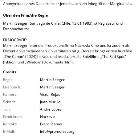
Anonymität seines Daseins ist er jedoch auch ein Inbegriff der Marginalität.
Über den Film/die Regie
Martín Seeger (Santiago de Chile, Chile, 13.01.1983) ist Regisseur und
Drehbuchautor.
FILMOGRAFIE:
Martín Seeger leitet die Produktionsfirma Nacrovia Cine und ist zudem als
Dozent an verschiedenen Universitäten tätig. Derzeit bringt er den Kurzfilm
„The Canon“ (2024) heraus und produziert die Spielfilme „The Red Spot“
(Fiktion) und „Window“ (Dokumentarfilm).
Credits
Regie:
Martín Seeger
Drehbuch:
Martín Seeger
Kamera:
Víctor Rojas
Schnitt:
Juan Murillo
Ton:
Andre López
Produktion:
Nacrovia
Kontakt:
Franc Planas
E-Mail:
info@promofest.org