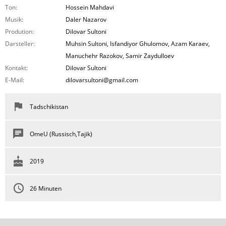
Ton:
Hossein Mahdavi
Musik:
Daler Nazarov
Prodution:
Dilovar Sultoni
Darsteller:
Muhsin Sultoni, Isfandiyor Ghulomov, Azam Karaev,
Manuchehr Razokov, Samir Zaydulloev
Kontakt:
Dilovar Sultoni
E-Mail:
dilovarsultoni@gmail.com
Tadschikistan
OmeU (Russisch,Tajik)
2019
26 Minuten