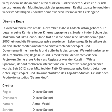
wird, indem sie ihn in einen alten dunklen Bunker sperren. Wird er aus sich
selbst heraus den Mut finden, sich der grausamen Realität zu stellen und den
widerstandsfähigen Charakter einer wahren Persönlichkeit erlangen?
Über die Regie
Dilovar Sultoni wurde am 01. Dezember 1982 in Tadschikistan geboren. Er
begann seine Karriere in der Kinematographie als Student in der Schule des
Makhmalbaf Film House. Dann trat er in die Asiatische Filmakademie (AFA-
2006) ein und die Kinematographie wurde sein Lebensweg. Er beteiligte sich
an den Dreharbeiten und dem Schnitt verschiedener Spiel- und
Dokumentarfilme innerhalb und außerhalb des Landes. Weiterhin arbeitet er
als Drehbuchautor, Regisseur und Filmeditor bei den verschiedenen
Projekten. Seine erste Arbeit als Regisseur war der Kurzfilm "White
Sparrow", der auf mehreren internationalen Filmfestivals ausgezeichnet
wurde. Seit 2012 ist er Mitglied der Tajik Cinematography Union. Leiter der
Abteilung für Spiel- und Dokumentarfilme des Tajikfilm Studios. Gründer des
Produktionsstudios "Salam Kino".
Credits
Regie:
Dilovar Sultoni
Drehbuch:
Dilovar Sultoni
Kamera:
Akmal Vosidi
Schnitt:
Dilovar Sultoni