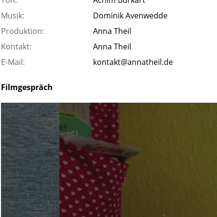
Ton:
Achim Burkart
Musik:
Dominik Avenwedde
Produktion:
Anna Theil
Kontakt:
Anna Theil
E-Mail:
kontakt@annatheil.de
Filmgespräch