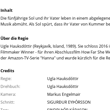
Inhalt
Die fünfjährige Sol und ihr Vater leben in einem abgelegen
Musik abmüht. Als Sol spürt, dass ihr Vater von Kummer bela
Über die Regie
Ugle Hauksdóttir (Reykjavík, Island, 1989). Sie schloss 20
Filmmaker Winner - für ihren Abschlussfilm How Far She Wen
der Amazon-TV-Serie "Hanna" und wurde kürzlich für die Re
Credits
Regie:
Ugla Hauksdóttir
Drehbuch:
Ugla Hauksdóttir
Kamera:
Markus Engelmair
Schnitt:
SIGURÐUR EYÞÓRSSON