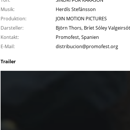
Ton:
SINDRI ÞÓR KÁRASON
Musik:
Herdís Stefánsson
Produktion:
JOIN MOTION PICTURES
Darsteller:
Björn Thors, Bríet Sóley Valgeirsótt
Kontakt:
Promofest, Spanien
E-Mail:
distribucion@promofest.org
Trailer