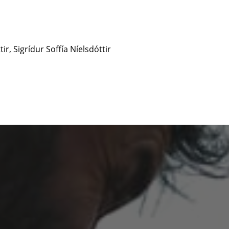
ir, Sigrídur Soffía Níelsdóttir