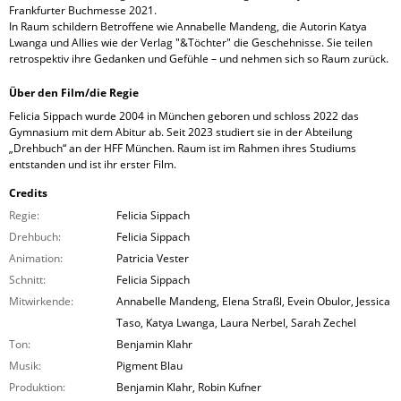
Frankfurter Buchmesse 2021.
In Raum schildern Betroffene wie Annabelle Mandeng, die Autorin Katya
Lwanga und Allies wie der Verlag "&Töchter" die Geschehnisse. Sie teilen
retrospektiv ihre Gedanken und Gefühle – und nehmen sich so Raum zurück.
Über den Film/die Regie
Felicia Sippach wurde 2004 in München geboren und schloss 2022 das
Gymnasium mit dem Abitur ab. Seit 2023 studiert sie in der Abteilung
„Drehbuch“ an der HFF München. Raum ist im Rahmen ihres Studiums
entstanden und ist ihr erster Film.
Credits
Regie:
Felicia Sippach
Drehbuch:
Felicia Sippach
Animation:
Patricia Vester
Schnitt:
Felicia Sippach
Mitwirkende:
Annabelle Mandeng, Elena Straßl, Evein Obulor, Jessica
Taso, Katya Lwanga, Laura Nerbel, Sarah Zechel
Ton:
Benjamin Klahr
Musik:
Pigment Blau
Produktion:
Benjamin Klahr, Robin Kufner