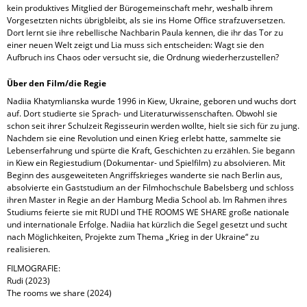
kein produktives Mitglied der Bürogemeinschaft mehr, weshalb ihrem
Vorgesetzten nichts übrigbleibt, als sie ins Home Office strafzuversetzen.
Dort lernt sie ihre rebellische Nachbarin Paula kennen, die ihr das Tor zu
einer neuen Welt zeigt und Lia muss sich entscheiden: Wagt sie den
Aufbruch ins Chaos oder versucht sie, die Ordnung wiederherzustellen?
Über den Film/die Regie
Nadiia Khatymlianska wurde 1996 in Kiew, Ukraine, geboren und wuchs dort
auf. Dort studierte sie Sprach- und Literaturwissenschaften. Obwohl sie
schon seit ihrer Schulzeit Regisseurin werden wollte, hielt sie sich für zu jung.
Nachdem sie eine Revolution und einen Krieg erlebt hatte, sammelte sie
Lebenserfahrung und spürte die Kraft, Geschichten zu erzählen. Sie begann
in Kiew ein Regiestudium (Dokumentar- und Spielfilm) zu absolvieren. Mit
Beginn des ausgeweiteten Angriffskrieges wanderte sie nach Berlin aus,
absolvierte ein Gaststudium an der Filmhochschule Babelsberg und schloss
ihren Master in Regie an der Hamburg Media School ab. Im Rahmen ihres
Studiums feierte sie mit RUDI und THE ROOMS WE SHARE große nationale
und internationale Erfolge. Nadiia hat kürzlich die Segel gesetzt und sucht
nach Möglichkeiten, Projekte zum Thema „Krieg in der Ukraine“ zu
realisieren.
FILMOGRAFIE:
Rudi (2023)
The rooms we share (2024)