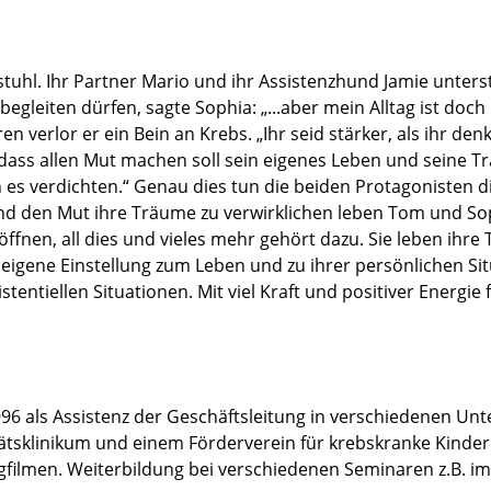
lstuhl. Ihr Partner Mario und ihr Assistenzhund Jamie unter
egleiten dürfen, sagte Sophia: „...aber mein Alltag ist doch
ren verlor er ein Bein an Krebs. „Ihr seid stärker, als ihr d
dass allen Mut machen soll sein eigenes Leben und seine Tr
es verdichten.“ Genau dies tun die beiden Protagonisten die
nd den Mut ihre Träume zu verwirklichen leben Tom und Soph
ffnen, all dies und vieles mehr gehört dazu. Sie leben ihr
igene Einstellung zum Leben und zu ihrer persönlichen Situ
tentiellen Situationen. Mit viel Kraft und positiver Energie 
 als Assistenz der Geschäftsleitung in verschiedenen Unter
tsklinikum und einem Förderverein für krebskranke Kinder. 
ngfilmen. Weiterbildung bei verschiedenen Seminaren z.B.