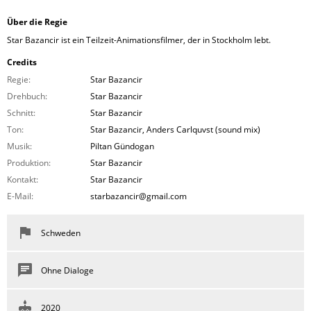
Über die Regie
Star Bazancir ist ein Teilzeit-Animationsfilmer, der in Stockholm lebt.
Credits
Regie:
Star Bazancir
Drehbuch:
Star Bazancir
Schnitt:
Star Bazancir
Ton:
Star Bazancir, Anders Carlquvst (sound mix)
Musik:
Piltan Gündogan
Produktion:
Star Bazancir
Kontakt:
Star Bazancir
E-Mail:
starbazancir@gmail.com
Schweden
Ohne Dialoge
2020