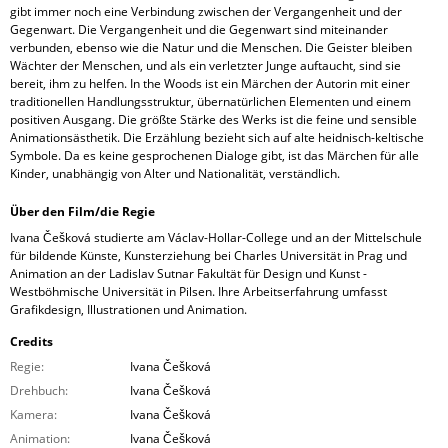
gibt immer noch eine Verbindung zwischen der Vergangenheit und der
Gegenwart. Die Vergangenheit und die Gegenwart sind miteinander
verbunden, ebenso wie die Natur und die Menschen. Die Geister bleiben
Wächter der Menschen, und als ein verletzter Junge auftaucht, sind sie
bereit, ihm zu helfen. In the Woods ist ein Märchen der Autorin mit einer
traditionellen Handlungsstruktur, übernatürlichen Elementen und einem
positiven Ausgang. Die größte Stärke des Werks ist die feine und sensible
Animationsästhetik. Die Erzählung bezieht sich auf alte heidnisch-keltische
Symbole. Da es keine gesprochenen Dialoge gibt, ist das Märchen für alle
Kinder, unabhängig von Alter und Nationalität, verständlich.
Über den Film/die Regie
Ivana Češková studierte am Václav-Hollar-College und an der Mittelschule
für bildende Künste, Kunsterziehung bei Charles Universität in Prag und
Animation an der Ladislav Sutnar Fakultät für Design und Kunst -
Westböhmische Universität in Pilsen. Ihre Arbeitserfahrung umfasst
Grafikdesign, Illustrationen und Animation.
Credits
Regie:
Ivana Češková
Drehbuch:
Ivana Češková
Kamera:
Ivana Češková
Animation:
Ivana Češková