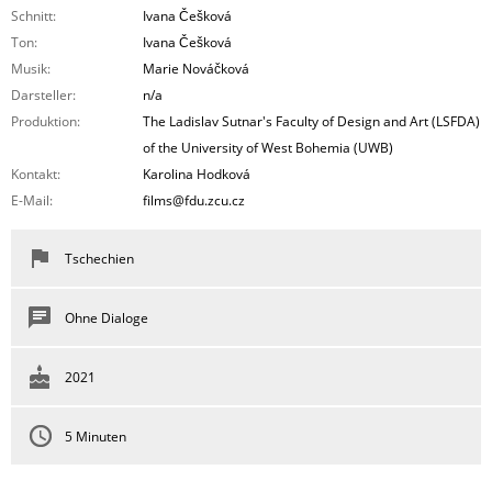
Schnitt:
Ivana Češková
Ton:
Ivana Češková
Musik:
Marie Nováčková
Darsteller:
n/a
Produktion:
The Ladislav Sutnar's Faculty of Design and Art (LSFDA)
of the University of West Bohemia (UWB)
Kontakt:
Karolina Hodková
E-Mail:
films@fdu.zcu.cz
Tschechien
Ohne Dialoge
2021
5 Minuten