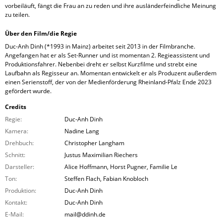
vorbeiläuft, fängt die Frau an zu reden und ihre ausländerfeindliche Meinung
zu teilen.
Über den Film/die Regie
Duc-Anh Dinh (*1993 in Mainz) arbeitet seit 2013 in der Filmbranche.
Angefangen hat er als Set-Runner und ist momentan 2. Regieassistent und
Produktionsfahrer. Nebenbei dreht er selbst Kurzfilme und strebt eine
Laufbahn als Regisseur an. Momentan entwickelt er als Produzent außerdem
einen Serienstoff, der von der Medienförderung Rheinland-Pfalz Ende 2023
gefördert wurde.
Credits
Regie:
Duc-Anh Dinh
Kamera:
Nadine Lang
Drehbuch:
Christopher Langham
Schnitt:
Justus Maximilian Riechers
Darsteller:
Alice Hoffmann, Horst Pugner, Familie Le
Ton:
Steffen Flach, Fabian Knobloch
Produktion:
Duc-Anh Dinh
Kontakt:
Duc-Anh Dinh
E-Mail:
mail@ddinh.de