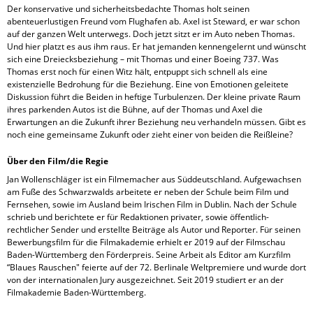
Der konservative und sicherheitsbedachte Thomas holt seinen
abenteuerlustigen Freund vom Flughafen ab. Axel ist Steward, er war schon
auf der ganzen Welt unterwegs. Doch jetzt sitzt er im Auto neben Thomas.
Und hier platzt es aus ihm raus. Er hat jemanden kennengelernt und wünscht
sich eine Dreiecksbeziehung – mit Thomas und einer Boeing 737. Was
Thomas erst noch für einen Witz hält, entpuppt sich schnell als eine
existenzielle Bedrohung für die Beziehung. Eine von Emotionen geleitete
Diskussion führt die Beiden in heftige Turbulenzen. Der kleine private Raum
ihres parkenden Autos ist die Bühne, auf der Thomas und Axel die
Erwartungen an die Zukunft ihrer Beziehung neu verhandeln müssen. Gibt es
noch eine gemeinsame Zukunft oder zieht einer von beiden die Reißleine?
Über den Film/die Regie
Jan Wollenschläger ist ein Filmemacher aus Süddeutschland. Aufgewachsen
am Fuße des Schwarzwalds arbeitete er neben der Schule beim Film und
Fernsehen, sowie im Ausland beim Irischen Film in Dublin. Nach der Schule
schrieb und berichtete er für Redaktionen privater, sowie öffentlich-
rechtlicher Sender und erstellte Beiträge als Autor und Reporter. Für seinen
Bewerbungsfilm für die Filmakademie erhielt er 2019 auf der Filmschau
Baden-Württemberg den Förderpreis. Seine Arbeit als Editor am Kurzfilm
“Blaues Rauschen" feierte auf der 72. Berlinale Weltpremiere und wurde dort
von der internationalen Jury ausgezeichnet. Seit 2019 studiert er an der
Filmakademie Baden-Württemberg.