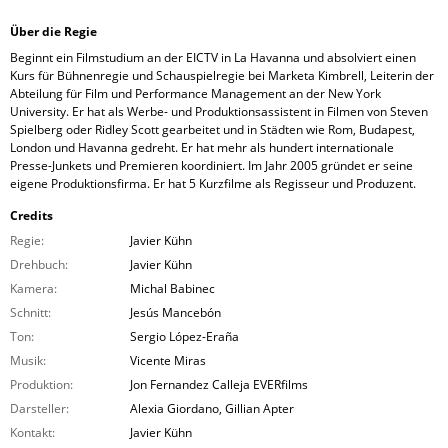
Über die Regie
Beginnt ein Filmstudium an der EICTV in La Havanna und absolviert einen
Kurs für Bühnenregie und Schauspielregie bei Marketa Kimbrell, Leiterin der
Abteilung für Film und Performance Management an der New York
University. Er hat als Werbe- und Produktionsassistent in Filmen von Steven
Spielberg oder Ridley Scott gearbeitet und in Städten wie Rom, Budapest,
London und Havanna gedreht. Er hat mehr als hundert internationale
Presse-Junkets und Premieren koordiniert. Im Jahr 2005 gründet er seine
eigene Produktionsfirma. Er hat 5 Kurzfilme als Regisseur und Produzent.
Credits
Regie:
Javier Kühn
Drehbuch:
Javier Kühn
Kamera:
Michal Babinec
Schnitt:
Jesús Mancebón
Ton:
Sergio López-Eraña
Musik:
Vicente Miras
Produktion:
Jon Fernandez Calleja EVERfilms
Darsteller:
Alexia Giordano, Gillian Apter
Kontakt:
Javier Kühn