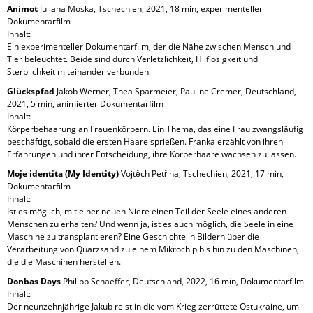
Animot
Juliana Moska, Tschechien, 2021, 18 min, experimenteller
Dokumentarfilm
Inhalt:
Ein experimenteller Dokumentarfilm, der die Nähe zwischen Mensch und
Tier beleuchtet. Beide sind durch Verletzlichkeit, Hilflosigkeit und
Sterblichkeit miteinander verbunden.
Glückspfad
Jakob Werner, Thea Sparmeier, Pauline Cremer, Deutschland,
2021, 5 min, animierter Dokumentarfilm
Inhalt:
Körperbehaarung an Frauenkörpern. Ein Thema, das eine Frau zwangsläufig
beschäftigt, sobald die ersten Haare sprießen. Franka erzählt von ihren
Erfahrungen und ihrer Entscheidung, ihre Körperhaare wachsen zu lassen.
Moje identita (My Identity)
Vojtěch Petřina, Tschechien, 2021, 17 min,
Dokumentarfilm
Inhalt:
Ist es möglich, mit einer neuen Niere einen Teil der Seele eines anderen
Menschen zu erhalten? Und wenn ja, ist es auch möglich, die Seele in eine
Maschine zu transplantieren? Eine Geschichte in Bildern über die
Verarbeitung von Quarzsand zu einem Mikrochip bis hin zu den Maschinen,
die die Maschinen herstellen.
Donbas Days
Philipp Schaeffer, Deutschland, 2022, 16 min, Dokumentarfilm
Inhalt:
Der neunzehnjährige Jakub reist in die vom Krieg zerrüttete Ostukraine, um