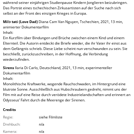
während seiner einjährigen Studienpause Kindern Jonglieren beizubringen.
Das Porträt eines tschechischen Zirkusartisten auf der Suche nach sich
selbst an der Front des einzigen Krieges in Europa.
Milэ tati (Love Dad)
Diana Cam Van Nguyen, Tschechien, 2021, 13 min,
animierter Dokumentarfilm
Inhalt:
Ein Kurzfilm über Bindungen und Brüche zwischen einem Kind und einem
Elternteil. Die Autorin entdeckt die Briefe wieder, die ihr Vater ihr einst aus
dem Gefängnis schrieb. Diese Liebe scheint nun verschwunden zu sein. Sie
beschließt, zurückzuschreiben, in der Hoffnung, die Verbindung
wiederzufinden.
Sirens
Ilaria Di Carlo, Deutschland, 2021, 13 min, experimenteller
Dokumentarfilm
Inhalt:
Monolithische Kraftwerke, wogende Rauchschwaden, im Hintergrund eine
blutrote Sonne. Ausschließlich aus Hubschraubern gedreht, nimmt uns der
Film mit auf eine Reise durch verödete Industrielandschaften und erinnert an
Odysseus’ Fahrt durch die Meerenge der Sirenen.
Credits
Regie:
siehe Filmliste
Drehbuch:
n/a
Kamera:
n/a