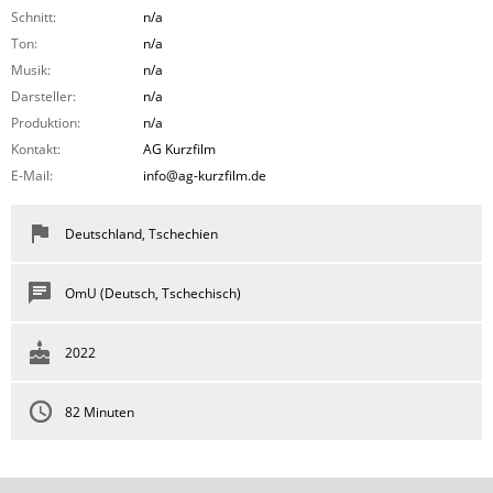
Schnitt:
n/a
Ton:
n/a
Musik:
n/a
Darsteller:
n/a
Produktion:
n/a
Kontakt:
AG Kurzfilm
E-Mail:
info@ag-kurzfilm.de
Deutschland, Tschechien
OmU (Deutsch, Tschechisch)
2022
82 Minuten