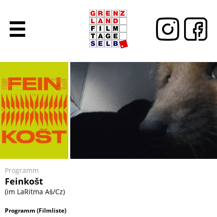
Programm
Feinkošt
(im LaRitma Aš/Cz)
Programm (Filmliste)