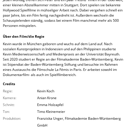
einer kleinen Abstellkammer mitten in Stuttgart. Dort spielen sie bekannte
Hollywood Spielfilme in mühseliger Arbeit nach. Dabei vergehen schnell ein
paar Jahre, bis ein Film fertig nachgedreht ist. Außerdem wechseln die
Schauspielenden ständig, sodass bei einem Film manchmal mehr als 500
Personen mitspielen.
Über den Film/die Regie
Kevin wurde in München geboren und wuchs auf dem Land auf. Nach
sozialen Kunstprojekten in Indonesien und auf den Philippinen studierte
Kevin Medienwissenschaft und Medienpraxis an der Universität Bayreuth.
Seit 2020 studiert er Regie an der Filmakademie Baden-Württemberg. Kevin
ist Stipendiat der Baden-Württemberg Stiftung und besuchte im Rahmen
eines Austauschs die Filmschule La Fémis in Paris. Er arbeitet sowohl im
Dokumentarfilm- als auch im Spielfilmbereich.
Credits
Regie:
Kevin Koch
Kamera:
Anian Krone
Schnitt:
Emma Holzapfel
Ton:
Timo Kleinemeier
Produktion:
Franziska Unger, Filmakademie Baden-Württemberg
GmbH