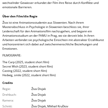
wechselnder Gewässer erkundet der Film ihre Reise durch Konflikte und
emotionale Barrieren.
Über den Film/die Regie
Živa ist eine Animationsstudentin aus Slowenien. Nach ihrem
Masterabschluss in Psychologie in Slowenien beschloss sie, ihrer
Leidenschaft für den Animationsfilm nachzugehen, und begann ein
Animationsstudium an der FAMU in Prag, wo sie derzeit lebt. In ihren
Arbeiten verbindet sie psychologische Einsichten mit abstrakter Erzählkunst
und konzentriert sich dabei auf zwischenmenschliche Beziehungen und
Emotionen.
FILMOGRAFIE:
The Carp (2025, student short film)
Secret Wish (2023, student short film)
Casting (2022, student short film)
Hedwig, smile (2022, student short film)
Credits
Regie:
Živa Divjak
Drehbuch:
Živa Divjak
Kamera:
Živa Divjak
Schnitt:
Živa Divjak, Mikhail Kručkov