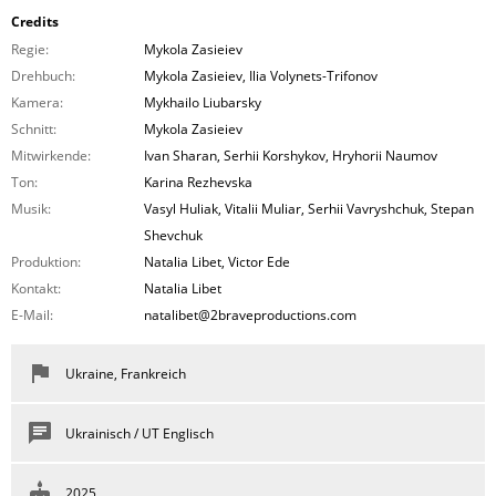
Credits
Regie:
Mykola Zasieiev
Drehbuch:
Mykola Zasieiev, Ilia Volynets-Trifonov
Kamera:
Mykhailo Liubarsky
Schnitt:
Mykola Zasieiev
Mitwirkende:
Ivan Sharan, Serhii Korshykov, Hryhorii Naumov
Ton:
Karina Rezhevska
Musik:
Vasyl Huliak, Vitalii Muliar, Serhii Vavryshchuk, Stepan
Shevchuk
Produktion:
Natalia Libet, Victor Ede
Kontakt:
Natalia Libet
E-Mail:
natalibet@2braveproductions.com
Ukraine, Frankreich
Ukrainisch / UT Englisch
2025