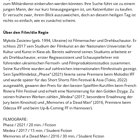
zum Militärdienst einberufen werden könnten. Ihre Suche führt sie zu einem
jungen Mann, der nur kurz hinausgegangen ist, um Katzenfutter zu kaufen.
Er versucht zwar, ihrem Blick auszuweichen, doch an diesem heiligen Tag ist
nichts so einfach, wie es zunächst scheint.
Über den Film/die Regie
Mykola Zasieiev (geb. 1994, Ukraine) ist Filmemacher und Drehbuchautor. Er
schloss 2017 sein Studium der Filmkunst an der Nationalen Universität für
Kultur und Kunst in Kiew ab. Bereits während seines Studiums arbeitete er
als Drehbuchautor, erster Regieassistent und Schauspiellehrer mit
führenden ukrainischen Fernseh- und Filmproduktionsstudios zusammen.
Seine Kurzfilme wurden auf zahlreichen internationalen Filmfestivals gezeigt.
Sein Spielfilmdebüt „Phase“ (2021) feierte seine Premiere beim Molodist IFF
und wurde später für das Short Shorts Film Festival & Asia (Tokio, 2022)
ausgewählt, gewann den Preis für den besten Spielfilm-Kurzfilm beim French
Riviera Film Festival und erhielt eine Nominierung für den Golden Dzyga. Zu
seinen früheren Werken zählen „Medea“ (2017, besondere Erwähnung der
Jury beim Kinoshot) und „Memories of a Dead Man“ (2016, Premiere beim
Odessa IFF und beim Up-&-Coming FF in Hannover).
FILMOGRAFIE:
Phase / 2021 / 20 min. / Fiction
Medea / 2017 / 15 min. / Student Fiction
Memories of a Dead Man / 2016 / 30 min. / Student Fiction