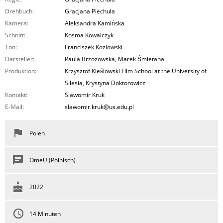
Drehbuch:
Gracjana Piechula
Kamera:
Aleksandra Kamińska
Schnitt:
Kosma Kowalczyk
Ton:
Franciszek Kozlowski
Darsteller:
Paula Brzozowska, Marek Śmietana
Produktion:
Krzysztof Kieślowski Film School at the University of
Silesia, Krystyna Doktorowicz
Kontakt:
Slawomir Kruk
E-Mail:
slawomir.kruk@us.edu.pl
Polen
OmeU (Polnisch)
2022
14 Minuten