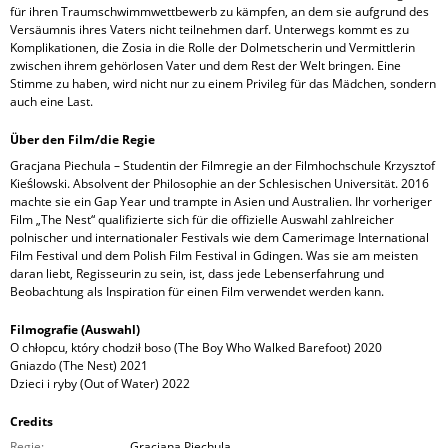
für ihren Traumschwimmwettbewerb zu kämpfen, an dem sie aufgrund des
Versäumnis ihres Vaters nicht teilnehmen darf. Unterwegs kommt es zu
Komplikationen, die Zosia in die Rolle der Dolmetscherin und Vermittlerin
zwischen ihrem gehörlosen Vater und dem Rest der Welt bringen. Eine
Stimme zu haben, wird nicht nur zu einem Privileg für das Mädchen, sondern
auch eine Last.
Über den Film/die Regie
Gracjana Piechula – Studentin der Filmregie an der Filmhochschule Krzysztof
Kieślowski. Absolvent der Philosophie an der Schlesischen Universität. 2016
machte sie ein Gap Year und trampte in Asien und Australien. Ihr vorheriger
Film „The Nest“ qualifizierte sich für die offizielle Auswahl zahlreicher
polnischer und internationaler Festivals wie dem Camerimage International
Film Festival und dem Polish Film Festival in Gdingen. Was sie am meisten
daran liebt, Regisseurin zu sein, ist, dass jede Lebenserfahrung und
Beobachtung als Inspiration für einen Film verwendet werden kann.
Filmografie (Auswahl)
O chłopcu, który chodził boso (The Boy Who Walked Barefoot) 2020
Gniazdo (The Nest) 2021
Dzieci i ryby (Out of Water) 2022
Credits
Regie:
Gracjana Piechula