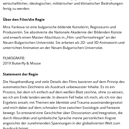
wirtschaftlicher, ideologischer, militärischer und klimatischer Bedrohungen
fertig zu werden.
Über den Film/die Regie
Mira Yankova ist eine bulgarische bildende Künstlerin, Regisseurin und
Produzentin. Sie absolvierte die Nationale Akademie der Bildenden Künste
und erwarb einen Master-Abschluss in „Film- und Fernsehregie“ an der
Neuen Bulgarischen Universität. Sie arbeitet als 2D- und 3D-Animatorin und
unterrichtet Animation an der Neuen Bulgarischen Universität.
FILMOGRAFIE:
2019 Butterfly & Mouse
Statement der Regie
Die Haupthandlung und viele Details des Films basieren auf dem Prinzip des
automatischen Zeichnens als Ausdruck unbewusster Inhalte. Es ist ein
Prozess, bei dem ich einfach auf dem weißen Blatt zeichne, ohne zu wissen,
wo ich am Ende landen werde. In diesem Fall habe ich mich, als ich mir das
Ergebnis ansah, mit Themen wie Identität und Trauma auseinandergesetzt
und mich dabei auf dem schmalen Grat zwischen Soziologie und Fantasie
bewegt. So entstand eine Geschichte über Dissoziation und Integration, die
durch Absurdität und symbolische Sprache meine persönlichen Ängste
angesichts der zunehmenden Spannungen in der globalisierten Welt zum
Ausdruck bringt.