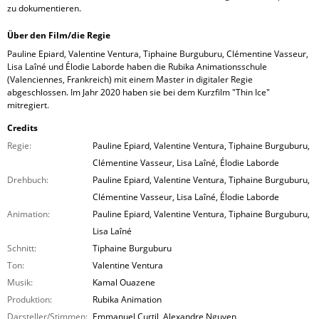
zu dokumentieren.
Über den Film/die Regie
Pauline Epiard, Valentine Ventura, Tiphaine Burguburu, Clémentine Vasseur,
Lisa Laîné und Élodie Laborde haben die Rubika Animationsschule
(Valenciennes, Frankreich) mit einem Master in digitaler Regie
abgeschlossen. Im Jahr 2020 haben sie bei dem Kurzfilm "Thin Ice"
mitregiert.
Credits
Regie:
Pauline Epiard, Valentine Ventura, Tiphaine Burguburu,
Clémentine Vasseur, Lisa Laîné, Élodie Laborde
Drehbuch:
Pauline Epiard, Valentine Ventura, Tiphaine Burguburu,
Clémentine Vasseur, Lisa Laîné, Élodie Laborde
Animation:
Pauline Epiard, Valentine Ventura, Tiphaine Burguburu,
Lisa Laîné
Schnitt:
Tiphaine Burguburu
Ton:
Valentine Ventura
Musik:
Kamal Ouazene
Produktion:
Rubika Animation
Darsteller/Stimmen:
Emmanuel Curtil, Alexandre Nguyen