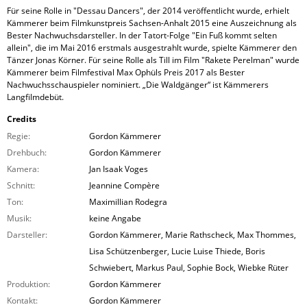
Für seine Rolle in "Dessau Dancers", der 2014 veröffentlicht wurde, erhielt
Kämmerer beim Filmkunstpreis Sachsen-Anhalt 2015 eine Auszeichnung als
Bester Nachwuchsdarsteller. In der Tatort-Folge "Ein Fuß kommt selten
allein", die im Mai 2016 erstmals ausgestrahlt wurde, spielte Kämmerer den
Tänzer Jonas Körner. Für seine Rolle als Till im Film "Rakete Perelman" wurde
Kämmerer beim Filmfestival Max Ophüls Preis 2017 als Bester
Nachwuchsschauspieler nominiert. „Die Waldgänger“ ist Kämmerers
Langfilmdebüt.
Credits
Regie:
Gordon Kämmerer
Drehbuch:
Gordon Kämmerer
Kamera:
Jan Isaak Voges
Schnitt:
Jeannine Compère
Ton:
Maximillian Rodegra
Musik:
keine Angabe
Darsteller:
Gordon Kämmerer, Marie Rathscheck, Max Thommes,
Lisa Schützenberger, Lucie Luise Thiede, Boris
Schwiebert, Markus Paul, Sophie Bock, Wiebke Rüter
Produktion:
Gordon Kämmerer
Kontakt:
Gordon Kämmerer