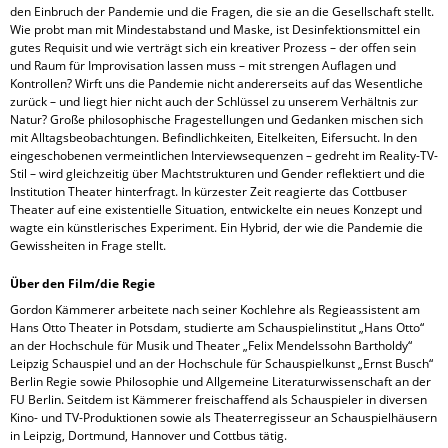
den Einbruch der Pandemie und die Fragen, die sie an die Gesellschaft stellt.
Wie probt man mit Mindestabstand und Maske, ist Desinfektionsmittel ein
gutes Requisit und wie verträgt sich ein kreativer Prozess – der offen sein
und Raum für Improvisation lassen muss – mit strengen Auflagen und
Kontrollen? Wirft uns die Pandemie nicht andererseits auf das Wesentliche
zurück – und liegt hier nicht auch der Schlüssel zu unserem Verhältnis zur
Natur? Große philosophische Fragestellungen und Gedanken mischen sich
mit Alltagsbeobachtungen. Befindlichkeiten, Eitelkeiten, Eifersucht. In den
eingeschobenen vermeintlichen Interviewsequenzen – gedreht im Reality-TV-
Stil – wird gleichzeitig über Machtstrukturen und Gender reflektiert und die
Institution Theater hinterfragt. In kürzester Zeit reagierte das Cottbuser
Theater auf eine existentielle Situation, entwickelte ein neues Konzept und
wagte ein künstlerisches Experiment. Ein Hybrid, der wie die Pandemie die
Gewissheiten in Frage stellt.
Über den Film/die Regie
Gordon Kämmerer arbeitete nach seiner Kochlehre als Regieassistent am
Hans Otto Theater in Potsdam, studierte am Schauspielinstitut „Hans Otto“
an der Hochschule für Musik und Theater „Felix Mendelssohn Bartholdy“
Leipzig Schauspiel und an der Hochschule für Schauspielkunst „Ernst Busch“
Berlin Regie sowie Philosophie und Allgemeine Literaturwissenschaft an der
FU Berlin. Seitdem ist Kämmerer freischaffend als Schauspieler in diversen
Kino- und TV-Produktionen sowie als Theaterregisseur an Schauspielhäusern
in Leipzig, Dortmund, Hannover und Cottbus tätig.