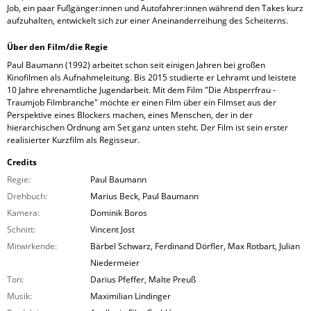
Job, ein paar Fußgänger:innen und Autofahrer:innen während den Takes kurz
aufzuhalten, entwickelt sich zur einer Aneinanderreihung des Scheiterns.
Über den Film/die Regie
Paul Baumann (1992) arbeitet schon seit einigen Jahren bei großen
Kinofilmen als Aufnahmeleitung. Bis 2015 studierte er Lehramt und leistete
10 Jahre ehrenamtliche Jugendarbeit. Mit dem Film "Die Absperrfrau -
Traumjob Filmbranche" möchte er einen Film über ein Filmset aus der
Perspektive eines Blockers machen, eines Menschen, der in der
hierarchischen Ordnung am Set ganz unten steht. Der Film ist sein erster
realisierter Kurzfilm als Regisseur.
Credits
Regie:
Paul Baumann
Drehbuch:
Marius Beck, Paul Baumann
Kamera:
Dominik Boros
Schnitt:
Vincent Jost
Mitwirkende:
Bärbel Schwarz, Ferdinand Dörfler, Max Rotbart, Julian
Niedermeier
Ton:
Darius Pfeffer, Malte Preuß
Musik:
Maximilian Lindinger