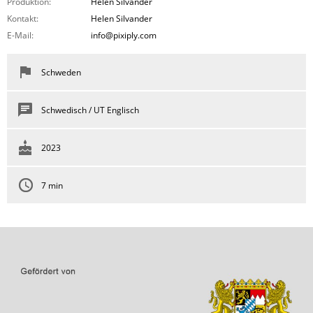
Produktion:
Helen Silvander
Kontakt:
Helen Silvander
E-Mail:
info@pixiply.com
Schweden
Schwedisch / UT Englisch
2023
7 min