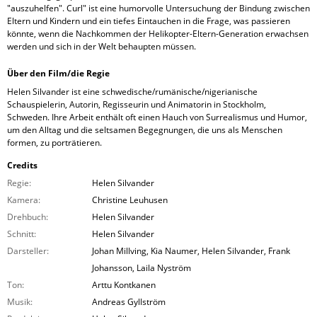
"auszuhelfen". Curl" ist eine humorvolle Untersuchung der Bindung zwischen
Eltern und Kindern und ein tiefes Eintauchen in die Frage, was passieren
könnte, wenn die Nachkommen der Helikopter-Eltern-Generation erwachsen
werden und sich in der Welt behaupten müssen.
Über den Film/die Regie
Helen Silvander ist eine schwedische/rumänische/nigerianische
Schauspielerin, Autorin, Regisseurin und Animatorin in Stockholm,
Schweden. Ihre Arbeit enthält oft einen Hauch von Surrealismus und Humor,
um den Alltag und die seltsamen Begegnungen, die uns als Menschen
formen, zu porträtieren.
Credits
Regie:
Helen Silvander
Kamera:
Christine Leuhusen
Drehbuch:
Helen Silvander
Schnitt:
Helen Silvander
Darsteller:
Johan Millving, Kia Naumer, Helen Silvander, Frank
Johansson, Laila Nyström
Ton:
Arttu Kontkanen
Musik:
Andreas Gyllström