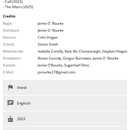
- Calf (2023)
- The Afters (2025)
Credits
Regie:
Jamie O´Rourke
Drehbuch:
Jamie O´Rourke
Kamera:
Colm Hogan
Schnitt:
Simon Smith
Mitwirkende:
Isabelle Conolly, Kate Nic Chonaonaigh, Stephen Hogan
Produktion:
Ronan Cassidy, Gregor Burrowes, Jamie O´Rourke
Kontakt:
Jamie O'Rourke, Sugarloaf Films
E-Mail:
jorourke27@gmail.com
Irland
Englisch
2023