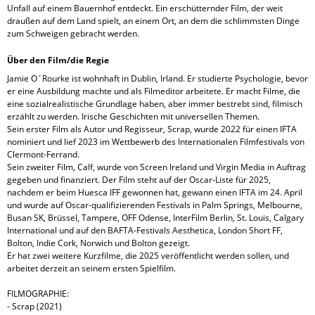
Unfall auf einem Bauernhof entdeckt. Ein erschütternder Film, der weit
draußen auf dem Land spielt, an einem Ort, an dem die schlimmsten Dinge
zum Schweigen gebracht werden.
Über den Film/die Regie
Jamie O´Rourke ist wohnhaft in Dublin, Irland. Er studierte Psychologie, bevor
er eine Ausbildung machte und als Filmeditor arbeitete. Er macht Filme, die
eine sozialrealistische Grundlage haben, aber immer bestrebt sind, filmisch
erzählt zu werden. Irische Geschichten mit universellen Themen.
Sein erster Film als Autor und Regisseur, Scrap, wurde 2022 für einen IFTA
nominiert und lief 2023 im Wettbewerb des Internationalen Filmfestivals von
Clermont-Ferrand.
Sein zweiter Film, Calf, wurde von Screen Ireland und Virgin Media in Auftrag
gegeben und finanziert. Der Film steht auf der Oscar-Liste für 2025,
nachdem er beim Huesca IFF gewonnen hat, gewann einen IFTA im 24. April
und wurde auf Oscar-qualifizierenden Festivals in Palm Springs, Melbourne,
Busan SK, Brüssel, Tampere, OFF Odense, InterFilm Berlin, St. Louis, Calgary
International und auf den BAFTA-Festivals Aesthetica, London Short FF,
Bolton, Indie Cork, Norwich und Bolton gezeigt.
Er hat zwei weitere Kurzfilme, die 2025 veröffentlicht werden sollen, und
arbeitet derzeit an seinem ersten Spielfilm.
FILMOGRAPHIE:
- Scrap (2021)