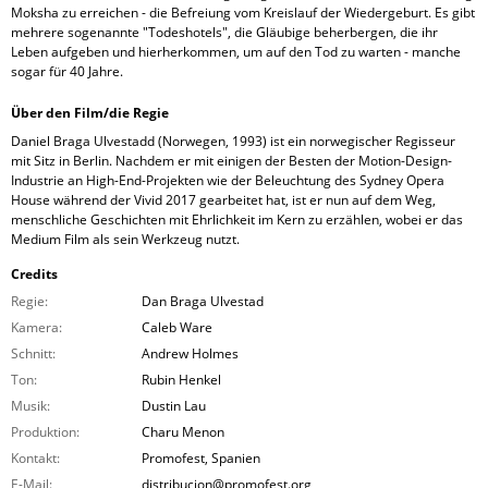
Moksha zu erreichen - die Befreiung vom Kreislauf der Wiedergeburt. Es gibt
mehrere sogenannte "Todeshotels", die Gläubige beherbergen, die ihr
Leben aufgeben und hierherkommen, um auf den Tod zu warten - manche
sogar für 40 Jahre.
Über den Film/die Regie
Daniel Braga Ulvestadd (Norwegen, 1993) ist ein norwegischer Regisseur
mit Sitz in Berlin. Nachdem er mit einigen der Besten der Motion-Design-
Industrie an High-End-Projekten wie der Beleuchtung des Sydney Opera
House während der Vivid 2017 gearbeitet hat, ist er nun auf dem Weg,
menschliche Geschichten mit Ehrlichkeit im Kern zu erzählen, wobei er das
Medium Film als sein Werkzeug nutzt.
Credits
Regie:
Dan Braga Ulvestad
Kamera:
Caleb Ware
Schnitt:
Andrew Holmes
Ton:
Rubin Henkel
Musik:
Dustin Lau
Produktion:
Charu Menon
Kontakt:
Promofest, Spanien
E-Mail:
distribucion@promofest.org