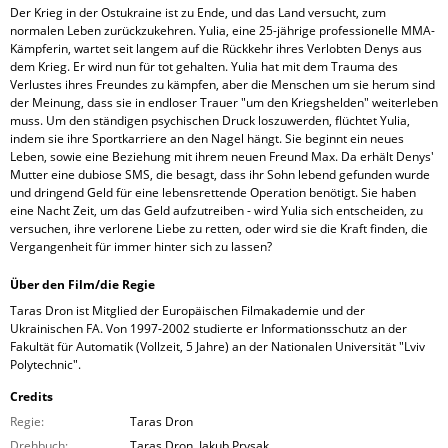
Der Krieg in der Ostukraine ist zu Ende, und das Land versucht, zum
normalen Leben zurückzukehren. Yulia, eine 25-jährige professionelle MMA-
Kämpferin, wartet seit langem auf die Rückkehr ihres Verlobten Denys aus
dem Krieg. Er wird nun für tot gehalten. Yulia hat mit dem Trauma des
Verlustes ihres Freundes zu kämpfen, aber die Menschen um sie herum sind
der Meinung, dass sie in endloser Trauer "um den Kriegshelden" weiterleben
muss. Um den ständigen psychischen Druck loszuwerden, flüchtet Yulia,
indem sie ihre Sportkarriere an den Nagel hängt. Sie beginnt ein neues
Leben, sowie eine Beziehung mit ihrem neuen Freund Max. Da erhält Denys'
Mutter eine dubiose SMS, die besagt, dass ihr Sohn lebend gefunden wurde
und dringend Geld für eine lebensrettende Operation benötigt. Sie haben
eine Nacht Zeit, um das Geld aufzutreiben - wird Yulia sich entscheiden, zu
versuchen, ihre verlorene Liebe zu retten, oder wird sie die Kraft finden, die
Vergangenheit für immer hinter sich zu lassen?
Über den Film/die Regie
Taras Dron ist Mitglied der Europäischen Filmakademie und der
Ukrainischen FA. Von 1997-2002 studierte er Informationsschutz an der
Fakultät für Automatik (Vollzeit, 5 Jahre) an der Nationalen Universität "Lviv
Polytechnic".
Credits
Regie:
Taras Dron
Drehbuch:
Taras Dron, Jakub Prysak