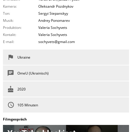
Kamera:
Oleksandr Pozdnykov
Ton:
Sergyi Stepanskyy
Musik:
Andrey Ponomarev
Produktion:
Valeria Sochyvets
Kontakt:
Valeria Sochyvets
E-mail:
sochyvets@gmail.com
Ukraine
OmeU (Ukrainisch)
2020
105 Minuten
Filmgespräch