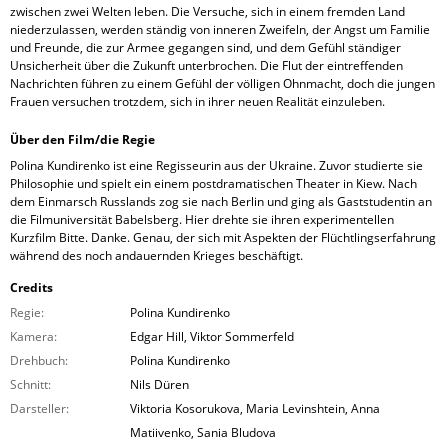
zwischen zwei Welten leben. Die Versuche, sich in einem fremden Land
niederzulassen, werden ständig von inneren Zweifeln, der Angst um Familie
und Freunde, die zur Armee gegangen sind, und dem Gefühl ständiger
Unsicherheit über die Zukunft unterbrochen. Die Flut der eintreffenden
Nachrichten führen zu einem Gefühl der völligen Ohnmacht, doch die jungen
Frauen versuchen trotzdem, sich in ihrer neuen Realität einzuleben.
Über den Film/die Regie
Polina Kundirenko ist eine Regisseurin aus der Ukraine. Zuvor studierte sie
Philosophie und spielt ein einem postdramatischen Theater in Kiew. Nach
dem Einmarsch Russlands zog sie nach Berlin und ging als Gaststudentin an
die Filmuniversität Babelsberg. Hier drehte sie ihren experimentellen
Kurzfilm Bitte. Danke. Genau, der sich mit Aspekten der Flüchtlingserfahrung
während des noch andauernden Krieges beschäftigt.
Credits
Regie:
Polina Kundirenko
Kamera:
Edgar Hill, Viktor Sommerfeld
Drehbuch:
Polina Kundirenko
Schnitt:
Nils Düren
Darsteller:
Viktoria Kosorukova, Maria Levinshtein, Anna
Matiivenko, Sania Bludova