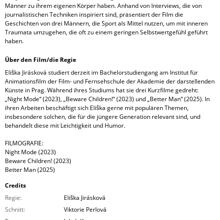
Männer zu ihrem eigenen Körper haben. Anhand von Interviews, die von
journalistischen Techniken inspiriert sind, präsentiert der Film die
Geschichten von drei Männern, die Sport als Mittel nutzen, um mit inneren
Traumata umzugehen, die oft zu einem geringen Selbstwertgefühl geführt
haben.
Über den Film/die Regie
Eliška Jirásková studiert derzeit im Bachelorstudiengang am Institut für
Animationsfilm der Film- und Fernsehschule der Akademie der darstellenden
Künste in Prag. Während ihres Studiums hat sie drei Kurzfilme gedreht:
„Night Mode“ (2023), „Beware Children!“ (2023) und „Better Man“ (2025). In
ihren Arbeiten beschäftigt sich Eliška gerne mit populären Themen,
insbesondere solchen, die für die jüngere Generation relevant sind, und
behandelt diese mit Leichtigkeit und Humor.
FILMOGRAFIE:
Night Mode (2023)
Beware Children! (2023)
Better Man (2025)
Credits
Regie:
Eliška Jirásková
Schnitt:
Viktorie Perlová